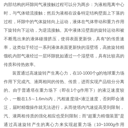
内部结构的环隙间气液接触过程可以分为两步：为液相甩离中心
时，与气体错流接触；然后为液相在设备特定结构壁面上下落的
过程，环隙中的气体旋转向上运动，液体在气体带动和重力作用
下旋转向下运动，为逆流接触。其中液体沿壁面的旋转运动和被
不断甩出来的液体碰撞挤压，使得表面更新快，具有*的传质速
率，这类似于经过一系列液体表面更新快的湿壁塔，高效旋转精
馏机内部气液经过一层环隙犹如通过一个湿壁塔，具有比较高的
传质和传热效率。
装置通过高速旋转产生离心力，在10-1000个g的地球重力场
作用下完成汽、液两相间的传热、传质，进而实现产品组分分离
的。由于普通塔在重力场下（即在1个g作用下）的液泛速度较
小，一般在1.5～1.6m/s内，汽相速度须<液泛速度，否则即会液
泛，届时精馏操作就无法进行，从而使塔内汽速提高受到限制，
汽、液两相传质的强化相应也受到限制；而“超重力精馏装置”是
通过高速旋转产生的离心力来实现超重力场（10~1000g作用