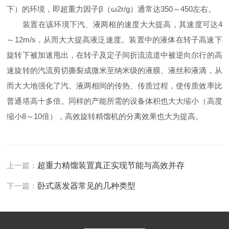
下）的环境，即超重力因子β（ω2r/g）通常达350～450左右。
装置在该环境下汽、液两相的速度大大提高，其速度可达4
～12m/s，从而大大提高液泛速度。装置中的液体在转子高速下
旋转下被加速甩出，在转子及定子间折流流道中被逆向尔行的高
速旋转的汽流剪切撕裂成微米至纳米级的液膜、液丝和液滴，从
而大大地强化了汽、液两相间的传热、传质过程，使传质效率比
普通塔高十多倍。同样的产能所需的设备体积也大大缩小（高度
缩小8～10倍），高效旋转精馏机的分离效果也大为提高。
上一篇：
超重力精馏装置真正实现节能与高效并存
下一篇：
卧式蒸发器常见的几种类型