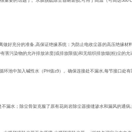
重要的话题了。水膜脱硫除尘器耐磨损,可用于高温（可高达500℃
。
离做好充分的准备,高保证绝缘系统：为防止电收尘器的高压绝缘材料
种有害污染物的允许排放浓度(或排放限值)和无组织排放烟(粉)尘的允
循环池中加入碱性水（PH值≥9）。确保连接处不漏水,每节接口处有
处不漏水；除尘骨架克服了原有花岗岩除尘器接缝渗水和漏风的通病,