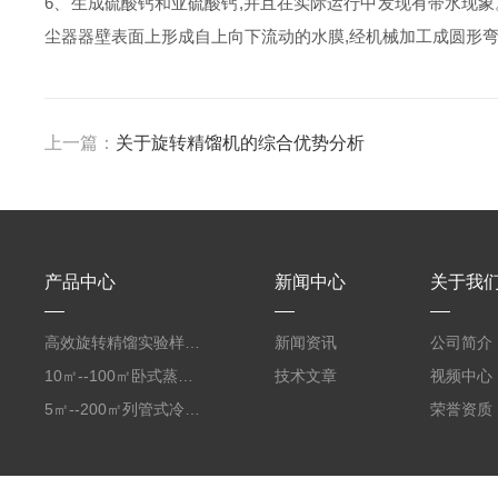
6、生成硫酸钙和亚硫酸钙,并且在实际运行中发现有带水现象。水膜
尘器器壁表面上形成自上向下流动的水膜,经机械加工成圆形弯板
上一篇：
关于旋转精馏机的综合优势分析
产品中心
新闻中心
关于我
高效旋转精馏实验样机 蒸馏设备
新闻资讯
公司简介
10㎡--100㎡卧式蒸发器特点
技术文章
视频中心
5㎡--200㎡列管式冷凝器
荣誉资质