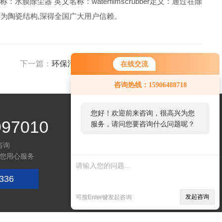
尘器 英文名称：waterfilmscrubber定义：通过在除
水槽为陶瓷结构,深得全国广大用户信赖。
下一篇：
环保污水处理设备价格受哪些因素影响呢？
在线交流
咨询热线：15906488718
您好！欢迎前来咨询，很高兴为您
997010
服务，请问您要咨询什么问题呢？
咨询
您用心服务
336
关注微信
发起咨询
可按Enter键发起咨询