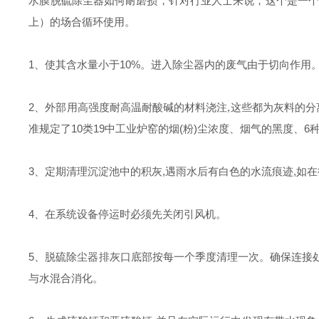
水膜脱硫除尘器如何耐磨损，针对行业人士来说，这个是一个很
上）的场合循环使用。
1、使其含水量小于10%。进入除尘器内的废气由于切向作用
2、外部用高强度耐高温耐酸碱的材料浇注,这些都为灰料的分
准规定了10类19中工业炉窑的烟(粉)尘浓度、烟气的黑度、6
3、定期清理沉淀池中的积灰,遇雨水后有白色的水流痕迹,如在
4、在系统设备停运时必须先关闭引风机。
5、脱硫除尘器排灰口底部按每一个季度清理一次。确保连接
与水混合消化。