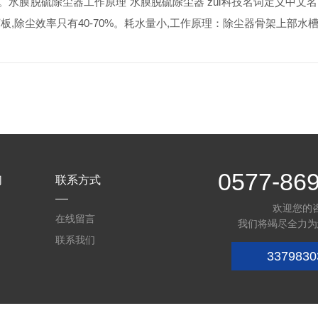
脱硫除尘器工作原理 水膜脱硫除尘器 zui科技名词定义中文名称：水膜除
,除尘效率只有40-70%。耗水量小,工作原理：除尘器骨架上部
0577-86
们
联系方式
欢迎您的
在线留言
我们将竭尽全力为
联系我们
3379830