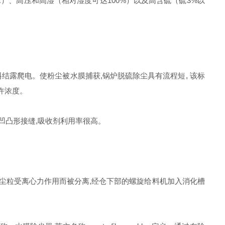
）、高压和高湿（相对湿度可达100%）以及高含硫（硫3%以
结露爬电。使粉尘被水膜捕获,锅炉脱硫除尘具有流程短, 该标
许浓度。
凹凸形接缝,吸收剂利用率很高。
尘粒受离心力作用而被分离,经仓下部的螺旋给料机加入消化槽