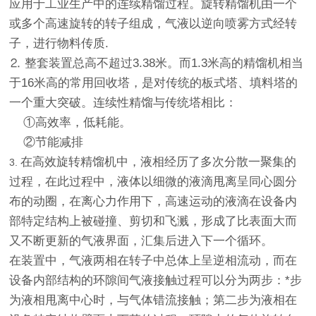
应用于工业生产中的连续精馏过程。旋转精馏机由一个
或多个高速旋转的转子组成，气液以逆向喷雾方式经转
子，进行物料传质.
⒉ 整套装置总高不超过3.38米。而1.3米高的精馏机相当
于16米高的常用回收塔，是对传统的板式塔、填料塔的
一个重大突破。连续性精馏与传统塔相比：
①高效率，低耗能。
②节能减排
在高效旋转精馏机中，液相经历了多次分散一聚集的
3.
过程，在此过程中，液体以细微的液滴甩离呈同心圆分
布的动圈，在离心力作用下，高速运动的液滴在设备内
部特定结构上被碰撞、剪切和飞溅，形成了比表面大而
又不断更新的气液界面，汇集后进入下一个循环。
在装置中，气液两相在转子中总体上呈逆相流动，而在
设备内部结构的环隙间气液接触过程可以分为两步：*步
为液相甩离中心时，与气体错流接触；第二步为液相在