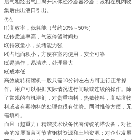
后气相经出气口离开床体经冷凝器冷凝；液相在机内收
集后由出液口引出。
优点：
⑴高效率，低耗能（节约10%～50%）
⑵传质速率高，气液停留时间短
⑶持液量小，抗堵能力强
⑷占地面积小，方便在室内使用，安全可靠
⑸易操作，易清洗，处理量大
⑹成本低
高效旋转精馏机一般只需10分钟左右方可进行正常操
作。用户可以根据实际情况进行间歇或连续的操作。除
了常规的有机溶剂，对贵重物料，热敏物料，高粘度物
料或者有毒物料的处理也很有优势。同时维修方便，无
需填料。
而且（超重力）精馏技术设备代替传统的塔设备，对社
会的发展而言可节省钢材资源和土地资源；对企业发展