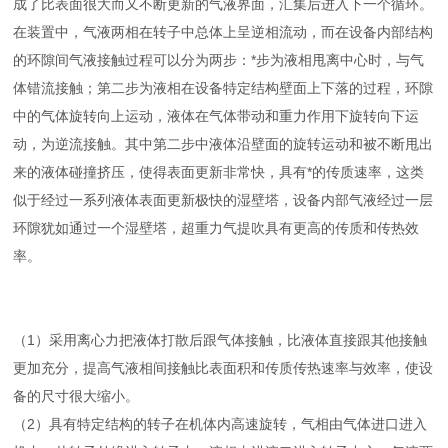
成了比表面很大而又不断更新的气液界面，汇集后进入下一个循环。
在装置中，气液两相在转子中总体上呈逆相流动，而在设备内部结构
的环隙间气液接触过程可以分为两步：*步为液相甩离中心时，与气
体错流接触；第二步为液相在设备特定结构壁面上下落的过程，环隙
中的气体旋转向上运动，液体在气体带动和重力作用下旋转向下运
动，为逆流接触。其中第二步中液体沿壁面的旋转运动和被不断甩出
来的液体碰撞挤压，使得表面更新非常快，具有*的传质速率，这类
似于经过一系列液体表面更新极快的湿壁塔，设备内部气液经过一层
环隙犹如通过一个湿壁塔，超重力气提吹具有更高的传质和传热效
率。
（1）采用离心力把液体打散后跟气体接触，比液体直接跟其他接触
更加充分，提高气液相间接触比表面积和传质传热速率与效率，使设
备的尺寸很大缩小。
（2）具有特定结构的转子在机体内高速旋转，气相由气体进口进入