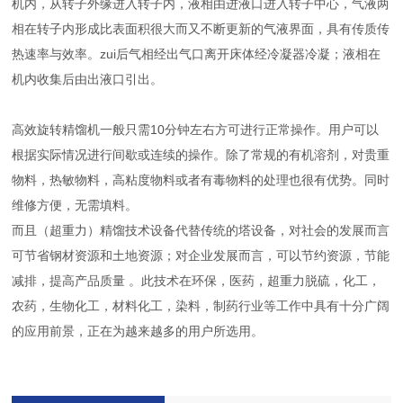
机内，从转子外缘进入转子内，液相由进液口进入转子中心，气液两
相在转子内形成比表面积很大而又不断更新的气液界面，具有传质传
热速率与效率。zui后气相经出气口离开床体经冷凝器冷凝；液相在
机内收集后由出液口引出。
高效旋转精馏机一般只需10分钟左右方可进行正常操作。用户可以
根据实际情况进行间歇或连续的操作。除了常规的有机溶剂，对贵重
物料，热敏物料，高粘度物料或者有毒物料的处理也很有优势。同时
维修方便，无需填料。
而且（超重力）精馏技术设备代替传统的塔设备，对社会的发展而言
可节省钢材资源和土地资源；对企业发展而言，可以节约资源，节能
减排，提高产品质量 。此技术在环保，医药，超重力脱硫，化工，
农药，生物化工，材料化工，染料，制药行业等工作中具有十分广阔
的应用前景，正在为越来越多的用户所选用。