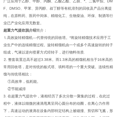
广泛应用于乙醇、甲醇、丙酮、乙酸乙酯、乙腈、*、二氯甲烷、DM
F、DMSO、甲苯、异丙醇、叔丁醇等有机溶剂的回收及产品分离提
纯，在原料药、医药中间体、精细化工、生物柴油、环保、制酒等行
业已产业化应用无数套。
超重力气提吹脱介绍
简介：
⒈高效旋转精馏机---代替传统的回收塔。*将旋转精馏技术应用于工
业生产中的连续精馏过程。旋转精馏机由一个或多个高速旋转的转子
组成，气液以逆向喷雾方式经转子，进行物料传质.
⒉ 整套装置总高不超过3.38米。而1.3米高的精馏机相当于16米高的
常用回收塔，是对传统的板式塔、填料塔的一个重大突破。连续性精
馏与传统塔相比：
①高效率，低耗能。
②节能减排
3. 在超重力气提吹中，液相经历了多次分散一聚集的过程，在此过
程中，液体以细微的液滴甩离呈同心圆分布的动圈，在离心力作用
下，高速运动的液滴在设备内部特定结构上被碰撞、剪切和飞溅，形