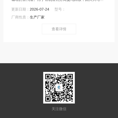
江创兴化工设备有限公司共同研制 。（号：ZL 2014
更新日期：
2026-07-24
型号：
20771413.5）*将旋转精馏技术应用于工业生产中的连续精
厂商性质：
生产厂家
馏过程。旋转精馏机由一个或多个高速旋转的转子组成，
气液以逆向喷雾方式经转子，进行物料传质.
查看详情
关注微信