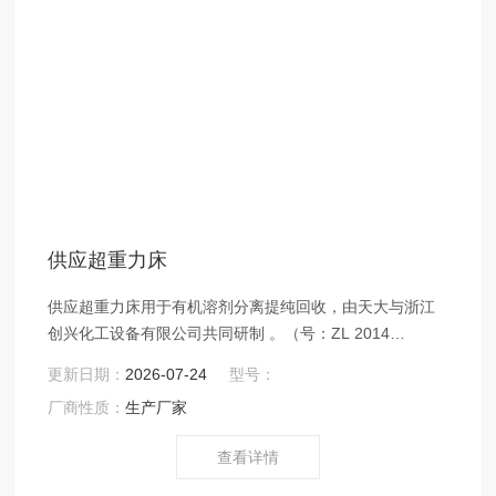
供应超重力床
供应超重力床用于有机溶剂分离提纯回收，由天大与浙江
创兴化工设备有限公司共同研制 。（号：ZL 2014
20771413.5）*将旋转精馏技术应用于工业生产中的连续精
更新日期：
2026-07-24
型号：
馏过程。旋转精馏机由一个或多个高速旋转的转子组成，
厂商性质：
生产厂家
气液以逆向喷雾方式经转子，进行物料传质.
查看详情