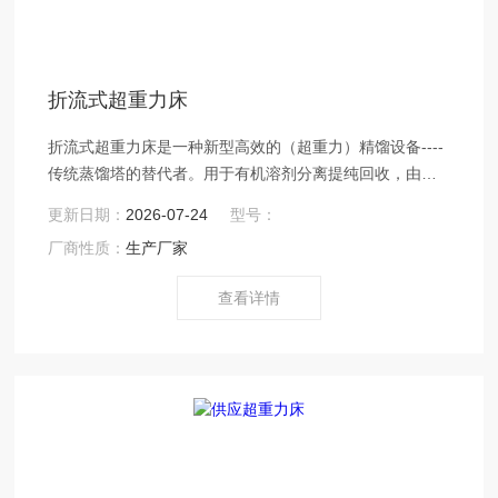
折流式超重力床
折流式超重力床是一种新型高效的（超重力）精馏设备----
传统蒸馏塔的替代者。用于有机溶剂分离提纯回收，由天
大与浙江创兴化工设备有限公司共同研制 。（号：ZL
更新日期：
2026-07-24
型号：
2014 20771413.5）*将旋转精馏技术应用于工业生产中的
厂商性质：
生产厂家
连续精馏过程。旋转精馏机由一个或多个高速旋转的转子
组成，气液以逆向喷雾方式经转子，进行物料传质.
查看详情