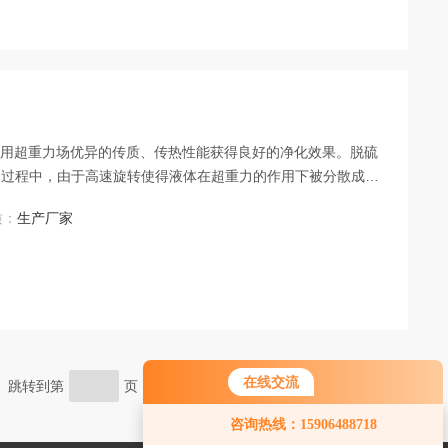
$n利用超重力场优异的传质、传热性能获得良好的净化效果。脱硫
的过程中，由于高速旋转使得液体在超重力的作用下被分散成细
表面且快速更新的相界面，实现气体与液体的充分接触。在截流
质：
生产厂家
和液膜捕获作用及雾滴颗粒本身对低溶解度气体的过滤作用，对
在线交流
页 跳转到第
页
咨询热线：15906488718