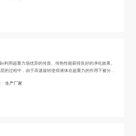
代者$n利用超重力场优异的传质、传热性能获得良好的净化效果。
流层的过程中，由于高速旋转使得液体在超重力的作用下被分散
的比表面且快速更新的相界面，实现气体与液体的充分接触。
质：
生产厂家