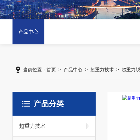
产品中心
当前位置：
首页
>
产品中心
>
超重力技术
>
超重力
产品分类
超重力技术