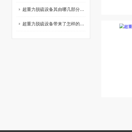
超重力脱硫设备其由哪几部分组成的呢？
超重力脱硫设备带来了怎样的特点呢？